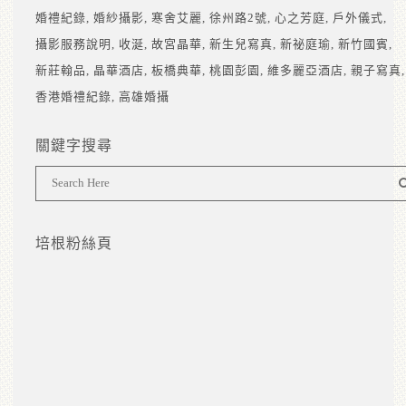
婚禮紀錄
婚紗攝影
寒舍艾麗
徐州路2號
心之芳庭
戶外儀式
攝影服務說明
收涎
故宮晶華
新生兒寫真
新祕庭瑜
新竹國賓
新莊翰品
晶華酒店
板橋典華
桃園彭園
維多麗亞酒店
親子寫真
香港婚禮紀錄
高雄婚攝
關鍵字搜尋
培根粉絲頁