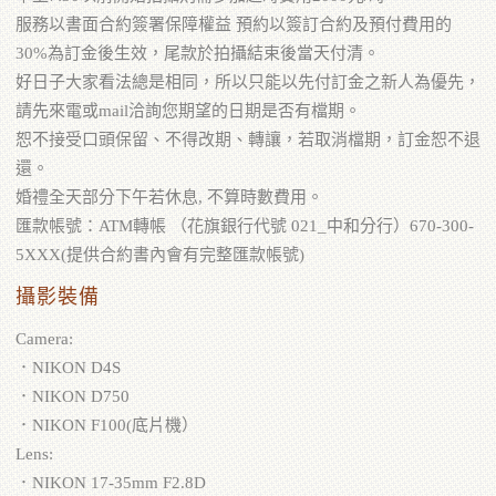
服務以書面合約簽署保障權益 預約以簽訂合約及預付費用的
30%為訂金後生效，尾款於拍攝結束後當天付清。
好日子大家看法總是相同，所以只能以先付訂金之新人為優先，
請先來電或mail洽詢您期望的日期是否有檔期。
恕不接受口頭保留、不得改期、轉讓，若取消檔期，訂金恕不退
還。
婚禮全天部分下午若休息, 不算時數費用。
匯款帳號：ATM轉帳 （花旗銀行代號 021_中和分行）670-300-
5XXX(提供合約書內會有完整匯款帳號)
攝影裝備
Camera:
．NIKON D4S
．NIKON D750
．NIKON F100(底片機）
Lens:
．NIKON 17-35mm F2.8D