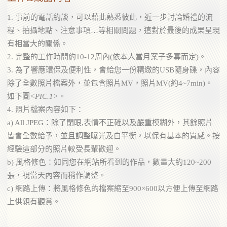
1. 事前的電話約談，可以藉此熟悉彼此，近一步討論婚禮的流
程、拍攝地點、注意事項…等相關問題，這對於最後的成果呈現
有相當大的關係。
2. 完整的工作時間約10-12周內(依本人當月案子多寡而定)。
3. 為了響應環保及便利性，會給您一份精緻的USB隨身碟，內容
除了全數照片檔案外，並包含照片MV，照片MV(約4~7min)。
如下圖
<PIC.1>
。
4. 照片檔案內容如下：
a) All JPEG：除了閉眼,表情不正確以及嚴重模糊外，其餘照片
皆會全數給予，並且調整曝光及白平衡，以保有基本的質感。按
經驗這部分的照片較受長輩歡迎。
b) 風格修色：如同您在網站所看到的作品，數量大約120~200
張，視當天內容而稍作調整。
c) 網路上傳：將風格修色的檔案縮至900×600以方便上傳至網路
上供親有觀賞。