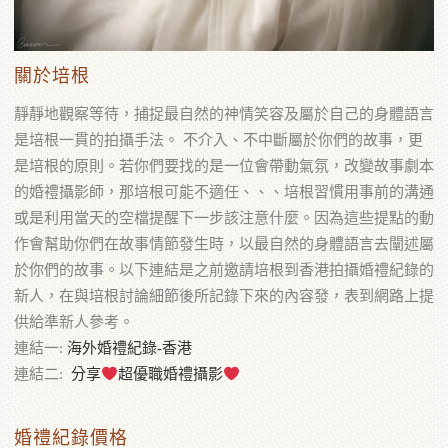
關於培根
靜靜地觀察等待，捕捉最自然的神情笑容及屬於自己的身體語言
是培根一貫的拍攝手法。 不介入、不中斷屬於你們的故事，更
是培根的原則。若你們要找的是一位會帶動氣氛，改變故事劇本
的婚禮攝影師，那培根可能不適任、、、培根習慣用事前的溝通
或是利用當天的空檔提醒下一步該注意什麼。因為這些提點的動
作會幫助你們在故事情節發生時，以最自然的身體語言去闡述屬
於你們的故事。以下連結是之前邀請培根到香港拍攝婚禮紀錄的
新人，在與培根討論細節後所記錄下來的內容發，表到網路上提
供給準新人參考。
連結一:
海外婚禮紀錄-香港
連結二:
分享
超優職婚禮攝影
婚禮紀錄價格