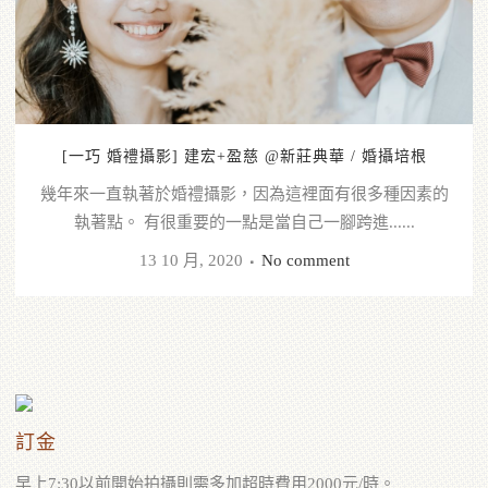
[一巧 婚禮攝影] 建宏+盈慈 @新莊典華 / 婚攝培根
幾年來一直執著於婚禮攝影，因為這裡面有很多種因素的
執著點。 有很重要的一點是當自己一腳跨進......
13 10 月, 2020
No comment
訂金
早上7:30以前開始拍攝則需多加超時費用2000元/時。