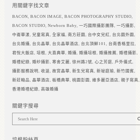
用關鍵字找文章
BACON
BACON IMAGE
BACON PHOTOGRAPHY STUDIO
BACON STUDIO
Newborn Baby
一巧國際攝影團隊
一巧攝影
中崙華漾
兒童寫真
全家福
南方莊園
台中女兒紅
台北園外園
台北婚攝
台北晶華
台北晶華酒店
台北頂鮮101
台南香格里拉
君悅大飯店
培根
大直典華
婚攝
婚攝培根
婚攝推薦
婚禮攝影
婚禮紀錄
婚紗攝影
寒舍艾麗
徐州路2號
心之芳庭
戶外儀式
攝影服務說明
收涎
故宮晶華
新生兒寫真
新祕庭瑜
新竹國賓
新莊翰品
晶華酒店
板橋典華
桃園彭園
維多麗亞酒店
親子寫真
香港婚禮紀錄
高雄婚攝
關鍵字搜尋
培根粉絲頁