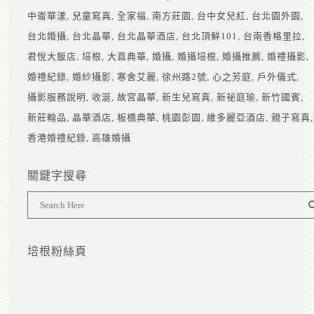
中崙華漾
兒童寫真
全家福
南方莊園
台中女兒紅
台北園外園
台北婚攝
台北晶華
台北晶華酒店
台北頂鮮101
台南香格里拉
君悅大飯店
培根
大直典華
婚攝
婚攝培根
婚攝推薦
婚禮攝影
婚禮紀錄
婚紗攝影
寒舍艾麗
徐州路2號
心之芳庭
戶外儀式
攝影服務說明
收涎
故宮晶華
新生兒寫真
新祕庭瑜
新竹國賓
新莊翰品
晶華酒店
板橋典華
桃園彭園
維多麗亞酒店
親子寫真
香港婚禮紀錄
高雄婚攝
關鍵字搜尋
培根粉絲頁