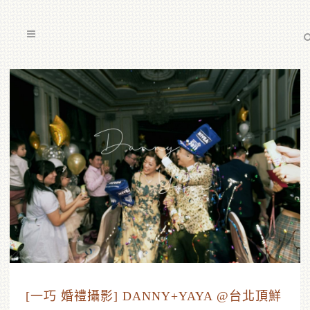
[一巧 婚禮攝影] DANNY+YAYA @台北頂鮮