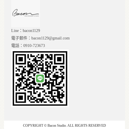
Line：bacon1129
電子郵件：bacon1129@gmail.com
電話：0910-723673
COPYRIGHT © Bacon Studio. ALL RIGHTS RESERVED