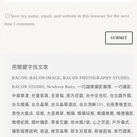
Save my name, email, and website in this browser for the next
time I comment.
用關鍵字找文章
BACON
BACON IMAGE
BACON PHOTOGRAPHY STUDIO
BACON STUDIO
Newborn Baby
一巧國際攝影團隊
一巧攝影
中崙華漾
兒童寫真
全家福
南方莊園
台中女兒紅
台北園外園
台北婚攝
台北晶華
台北晶華酒店
台北頂鮮101
台南香格里拉
君悅大飯店
培根
大直典華
婚攝
婚攝培根
婚攝推薦
婚禮攝影
婚禮紀錄
婚紗攝影
寒舍艾麗
徐州路2號
心之芳庭
戶外儀式
攝影服務說明
收涎
故宮晶華
新生兒寫真
新祕庭瑜
新竹國賓