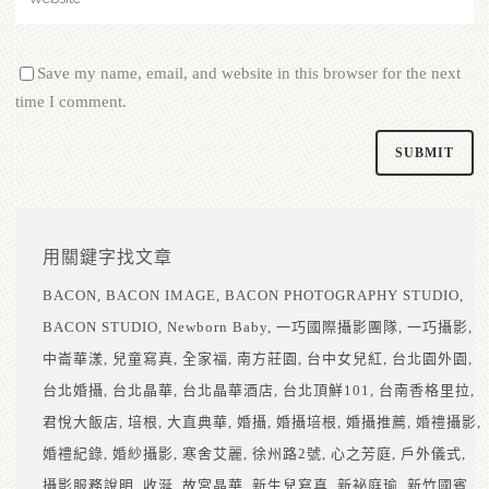
Save my name, email, and website in this browser for the next
time I comment.
用關鍵字找文章
BACON
BACON IMAGE
BACON PHOTOGRAPHY STUDIO
BACON STUDIO
Newborn Baby
一巧國際攝影團隊
一巧攝影
中崙華漾
兒童寫真
全家福
南方莊園
台中女兒紅
台北園外園
台北婚攝
台北晶華
台北晶華酒店
台北頂鮮101
台南香格里拉
君悅大飯店
培根
大直典華
婚攝
婚攝培根
婚攝推薦
婚禮攝影
婚禮紀錄
婚紗攝影
寒舍艾麗
徐州路2號
心之芳庭
戶外儀式
攝影服務說明
收涎
故宮晶華
新生兒寫真
新祕庭瑜
新竹國賓