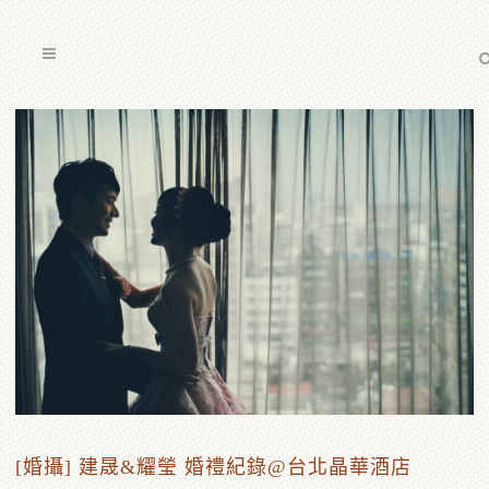
[婚攝] 建晟&耀瑩 婚禮紀錄@台北晶華酒店