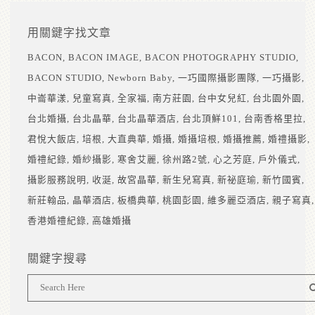
用關鍵字找文章
BACON
BACON IMAGE
BACON PHOTOGRAPHY STUDIO
BACON STUDIO
Newborn Baby
一巧國際攝影團隊
一巧攝影
中崙華漾
兒童寫真
全家福
南方莊園
台中女兒紅
台北園外園
台北婚攝
台北晶華
台北晶華酒店
台北頂鮮101
台南香格里拉
君悅大飯店
培根
大直典華
婚攝
婚攝培根
婚攝推薦
婚禮攝影
婚禮紀錄
婚紗攝影
寒舍艾麗
徐州路2號
心之芳庭
戶外儀式
攝影服務說明
收涎
故宮晶華
新生兒寫真
新祕庭瑜
新竹國賓
新莊翰品
晶華酒店
板橋典華
桃園彭園
維多麗亞酒店
親子寫真
香港婚禮紀錄
高雄婚攝
關鍵字搜尋