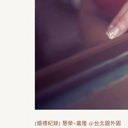
[婚禮紀錄] 慧榮+嘉隆 @台北園外園