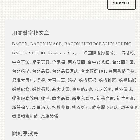
用關鍵字找文章
BACON
BACON IMAGE
BACON PHOTOGRAPHY STUDIO
BACON STUDIO
Newborn Baby
一巧國際攝影團隊
一巧攝影
中崙華漾
兒童寫真
全家福
南方莊園
台中女兒紅
台北園外園
台北婚攝
台北晶華
台北晶華酒店
台北頂鮮101
台南香格里拉
君悅大飯店
培根
大直典華
婚攝
婚攝培根
婚攝推薦
婚禮攝影
婚禮紀錄
婚紗攝影
寒舍艾麗
徐州路2號
心之芳庭
戶外儀式
攝影服務說明
收涎
故宮晶華
新生兒寫真
新祕庭瑜
新竹國賓
新莊翰品
晶華酒店
板橋典華
桃園彭園
維多麗亞酒店
親子寫真
香港婚禮紀錄
高雄婚攝
關鍵字搜尋