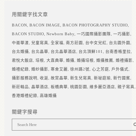
用關鍵字找文章
BACON
BACON IMAGE
BACON PHOTOGRAPHY STUDIO
BACON STUDIO
Newborn Baby
一巧國際攝影團隊
一巧攝影
中崙華漾
兒童寫真
全家福
南方莊園
台中女兒紅
台北園外園
台北婚攝
台北晶華
台北晶華酒店
台北頂鮮101
台南香格里拉
君悅大飯店
培根
大直典華
婚攝
婚攝培根
婚攝推薦
婚禮攝影
婚禮紀錄
婚紗攝影
寒舍艾麗
徐州路2號
心之芳庭
戶外儀式
攝影服務說明
收涎
故宮晶華
新生兒寫真
新祕庭瑜
新竹國賓
新莊翰品
晶華酒店
板橋典華
桃園彭園
維多麗亞酒店
親子寫真
香港婚禮紀錄
高雄婚攝
關鍵字搜尋