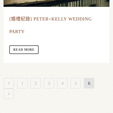
[婚禮紀錄] PETER+KELLY WEDDING
PARTY
READ MORE
1
2
3
4
5
6