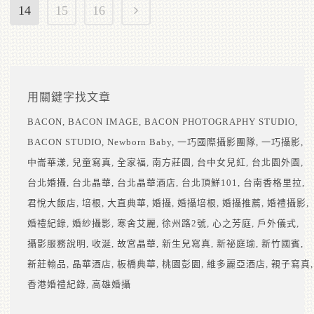
14
15
16
用關鍵字找文章
BACON
BACON IMAGE
BACON PHOTOGRAPHY STUDIO
BACON STUDIO
Newborn Baby
一巧國際攝影團隊
一巧攝影
中崙華漾
兒童寫真
全家福
南方莊園
台中女兒紅
台北園外園
台北婚攝
台北晶華
台北晶華酒店
台北頂鮮101
台南香格里拉
君悅大飯店
培根
大直典華
婚攝
婚攝培根
婚攝推薦
婚禮攝影
婚禮紀錄
婚紗攝影
寒舍艾麗
徐州路2號
心之芳庭
戶外儀式
攝影服務說明
收涎
故宮晶華
新生兒寫真
新祕庭瑜
新竹國賓
新莊翰品
晶華酒店
板橋典華
桃園彭園
維多麗亞酒店
親子寫真
香港婚禮紀錄
高雄婚攝