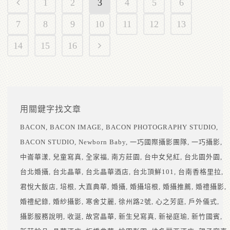
1
2
3
4
5
6
7
8
9
10
11
12
13
14
15
16
用關鍵字找文章
BACON
BACON IMAGE
BACON PHOTOGRAPHY STUDIO
BACON STUDIO
Newborn Baby
一巧國際攝影團隊
一巧攝影
中崙華漾
兒童寫真
全家福
南方莊園
台中女兒紅
台北園外園
台北婚攝
台北晶華
台北晶華酒店
台北頂鮮101
台南香格里拉
君悅大飯店
培根
大直典華
婚攝
婚攝培根
婚攝推薦
婚禮攝影
婚禮紀錄
婚紗攝影
寒舍艾麗
徐州路2號
心之芳庭
戶外儀式
攝影服務說明
收涎
故宮晶華
新生兒寫真
新祕庭瑜
新竹國賓