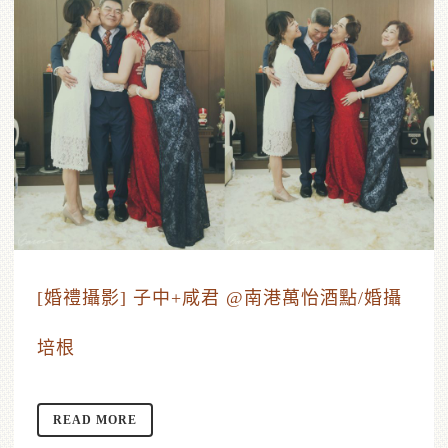
[婚禮攝影] 子中+咸君 @南港萬怡酒點/婚攝
培根
READ MORE