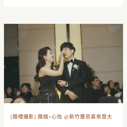
[婚禮攝影] 雅縉+心怡 @新竹豐邑喜來登大