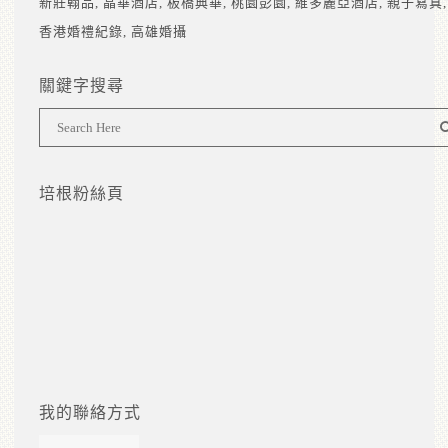
新莊翰品
晶華酒店
板橋典華
桃園彭園
維多麗亞酒店
親子寫真
香港婚禮紀錄
高雄婚攝
關鍵字搜尋
培根粉絲頁
我的聯絡方式